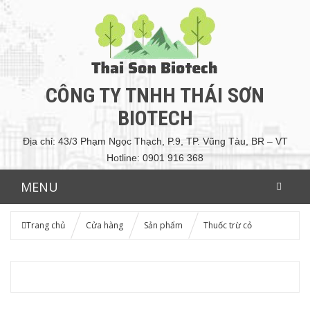
CÔNG TY TNHH THÁI SƠN
BIOTECH
Địa chỉ: 43/3 Phạm Ngọc Thạch, P.9, TP. Vũng Tàu, BR – VT
Hotline: 0901 916 368
MENU
Trang chủ
Cửa hàng
Sản phẩm
Thuốc trừ cỏ