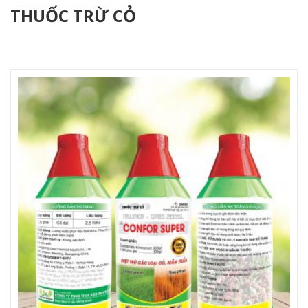
THUỐC TRỪ CỎ