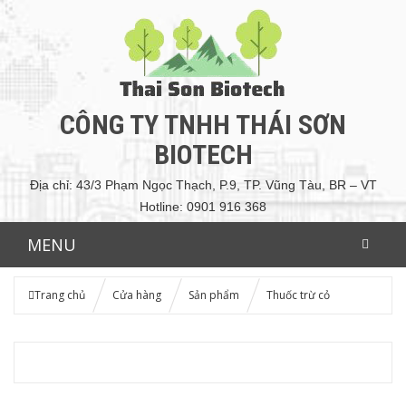
CÔNG TY TNHH THÁI SƠN
BIOTECH
Địa chỉ: 43/3 Phạm Ngọc Thạch, P.9, TP. Vũng Tàu, BR – VT
Hotline: 0901 916 368
MENU
Trang chủ
Cửa hàng
Sản phẩm
Thuốc trừ cỏ